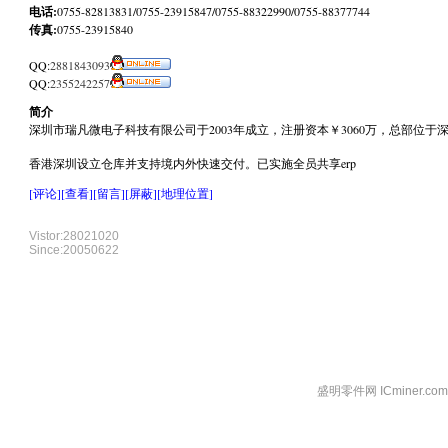
电话:
0755-82813831/0755-23915847/0755-88322990/0755-88377744
传真:
0755-23915840
QQ:
2881843093
QQ:
2355242257
简介
深圳市瑞凡微电子科技有限公司于2003年成立，注册资本￥3060万，总部
香港深圳设立仓库并支持境内外快速交付。已实施全员共享erp
[评论]
[查看]
[留言]
[屏蔽]
[地理位置]
Vistor:28021020
Since:20050622
盛明零件网 ICminer.c