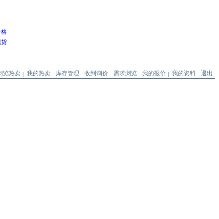
价格
现货
浏览热卖
我的热卖
库存管理
收到询价
需求浏览
我的报价
我的资料
退出
|
|