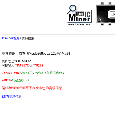
ICminer首页
>资料搜索
非常抱歉，您查询的ad9268bcpz-125未能找到
例如您想找
TDA8172
可以输入
TDA8172
or
T*8172
74*374 -WD
搜索74开头包含374并且不含WD
<DB3>
精确查找DB3
请继续查询或填写下表发布您的需求信息
[发布需求信息]