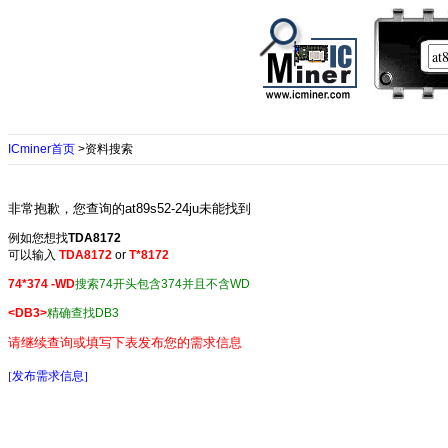
ICminer首页
>资料搜索
非常抱歉，您查询的at89s52-24ju未能找到
例如您想找
TDA8172
可以输入
TDA8172
or
T*8172
74*374 -WD
搜索74开头包含374并且不含WD
<DB3>
精确查找DB3
请继续查询或填写下表发布您的需求信息
[发布需求信息]