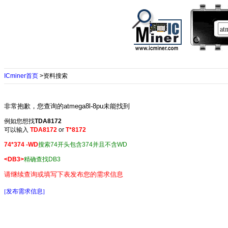
ICminer首页
>资料搜索
非常抱歉，您查询的atmega8l-8pu未能找到
例如您想找
TDA8172
可以输入
TDA8172
or
T*8172
74*374 -WD
搜索74开头包含374并且不含WD
<DB3>
精确查找DB3
请继续查询或填写下表发布您的需求信息
[发布需求信息]