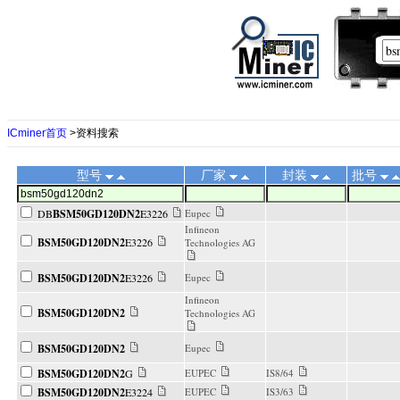
ICminer首页
>资料搜索
型号
厂家
封装
批号
DB
BSM50GD120DN2
E3226
Eupec
Infineon
BSM50GD120DN2
E3226
Technologies AG
BSM50GD120DN2
E3226
Eupec
Infineon
BSM50GD120DN2
Technologies AG
BSM50GD120DN2
Eupec
BSM50GD120DN2
G
EUPEC
IS8/64
BSM50GD120DN2
E3224
EUPEC
IS3/63