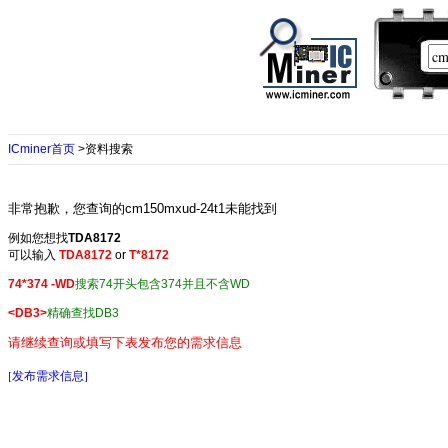
ICminer首页
>资料搜索
非常抱歉，您查询的cm150mxud-24t1未能找到
例如您想找
TDA8172
可以输入
TDA8172
or
T*8172
74*374 -WD
搜索74开头包含374并且不含WD
<DB3>
精确查找DB3
请继续查询或填写下表发布您的需求信息
[发布需求信息]