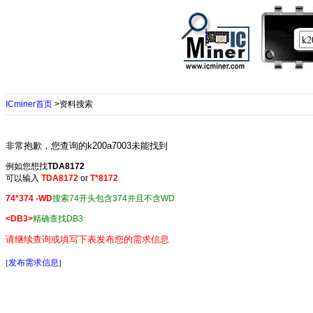
ICminer首页
>资料搜索
非常抱歉，您查询的k200a7003未能找到
例如您想找
TDA8172
可以输入
TDA8172
or
T*8172
74*374 -WD
搜索74开头包含374并且不含WD
<DB3>
精确查找DB3
请继续查询或填写下表发布您的需求信息
[发布需求信息]