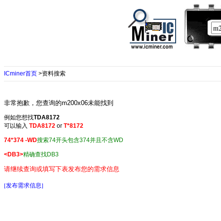
ICminer首页
>资料搜索
非常抱歉，您查询的m200x06未能找到
例如您想找
TDA8172
可以输入
TDA8172
or
T*8172
74*374 -WD
搜索74开头包含374并且不含WD
<DB3>
精确查找DB3
请继续查询或填写下表发布您的需求信息
[发布需求信息]