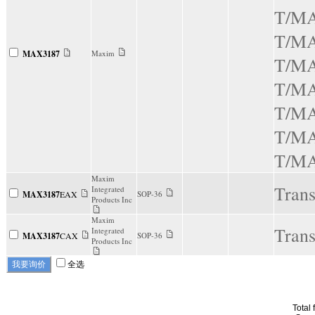
T/M
T/M
MAX3187
Maxim
T/M
T/M
T/M
T/M
T/M
Maxim
Trans
Integrated
MAX3187
EAX
SOP-36
Products Inc
Maxim
Trans
Integrated
MAX3187
CAX
SOP-36
Products Inc
全选
Total