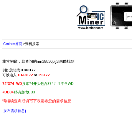
ICminer首页
>资料搜索
非常抱歉，您查询的mn39830plj3l未能找到
例如您想找
TDA8172
可以输入
TDA8172
or
T*8172
74*374 -WD
搜索74开头包含374并且不含WD
<DB3>
精确查找DB3
请继续查询或填写下表发布您的需求信息
[发布需求信息]