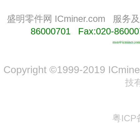
盛明零件网 ICminer.com
服务及
86000701 Fax:020-86000
msn@icminer.com
Copyright ©1999-2019 ICminer,
技
粤ICP