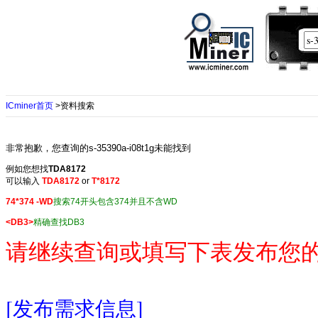
ICminer首页
>资料搜索
非常抱歉，您查询的s-35390a-i08t1g未能找到
例如您想找
TDA8172
可以输入
TDA8172
or
T*8172
74*374 -WD
搜索74开头包含374并且不含WD
<DB3>
精确查找DB3
请继续查询或填写下表发布您
[发布需求信息]