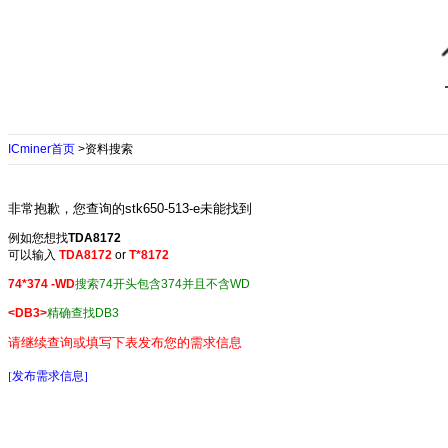
ICminer首页
>资料搜索
非常抱歉，您查询的stk650-513-e未能找到
例如您想找
TDA8172
可以输入
TDA8172
or
T*8172
74*374 -WD
搜索74开头包含374并且不含WD
<DB3>
精确查找DB3
请继续查询或填写下表发布您的需求信息
[发布需求信息]