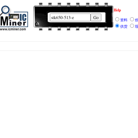
Help
资料
供货