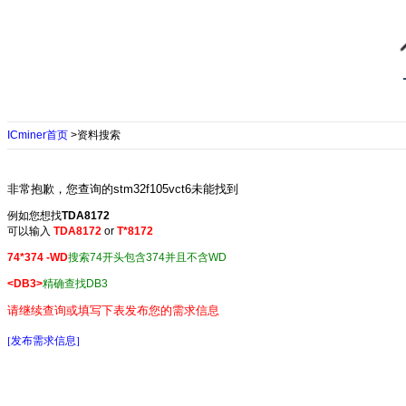
ICminer首页
>资料搜索
非常抱歉，您查询的stm32f105vct6未能找到
例如您想找
TDA8172
可以输入
TDA8172
or
T*8172
74*374 -WD
搜索74开头包含374并且不含WD
<DB3>
精确查找DB3
请继续查询或填写下表发布您的需求信息
[发布需求信息]