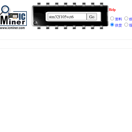
Help
资料
供货