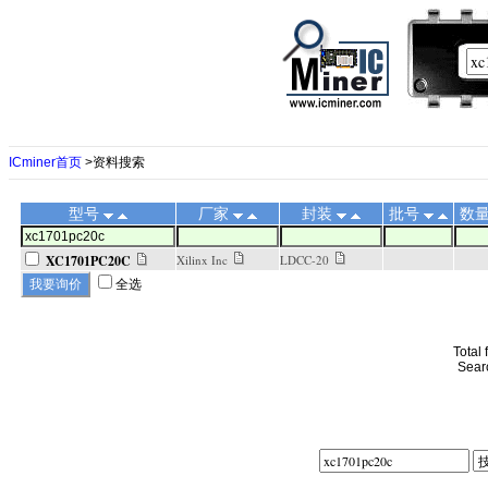
ICminer首页
>资料搜索
型号
厂家
封装
批号
数
XC1701PC20C
Xilinx Inc
LDCC-20
全选
Total
Sear