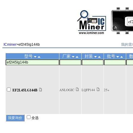
||
我的需
ICminer
>ef2l45lg144b
型号
厂家
封装
批号
EF2L45LG144B
ANLOGIC
LQFP144
25+
全选