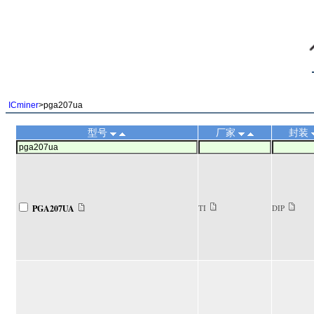
||
ICminer
>pga207ua
型号
厂家
封装
PGA207UA
TI
DIP