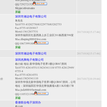
QQ:
729272152
Skype:
oliversales
屏蔽
深圳市湘达电子有限公司
朱先生
Tel:0755-83202750/83229770/83202753
Fax:0755-83203017
Mobil:13612837531
20171018[15:17:46]
深圳市福田区红荔西路上步工业区201栋西座598室
zhuping888@live.com
Msn:
QQ:
1067399188
屏蔽
深圳市湘达电子有限公司
20171018[15:17:46]
深圳杰興电子有限公司
杨小姐 地址:新华强电子世界1楼Q1B087房间
Tel:0755-82814551/13824341110/ 0755-82812949/
0755-8
Fax:0755-82814551
Mobil:13824341110
谈价
20171017[10:19:44]
深圳市华强北新华强电子世界1楼Q1B087房间，公司
地址：深圳福田区华强北華強廣場A座11K/D座17B
jxdz888@hotmail.com
Msn:
QQ:
1105321198
屏蔽
香港联合电子深圳办
蔡小姐