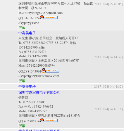
深圳市福田区深南中路3006号佳和大厦22楼，柜台国
20171024[15:40:05]
利大厦二楼N2A105
sunyiping87@hotmail.com
Msn:
QQ:
316163524
Skype:
yyxic88
屏蔽
中赛美电子
朱先生 廖小姐 公司成立一般纳税人可开13
Tel:0755-82526280 0755-83129574 微信
13714262990 xilin
Fax:0755-83129574
Mobil:13714262990
20171024[14:44:32]
深圳市福田区上步工业区201栋西座4b07室
13714262990微信号
Msn:
QQ:
2881543961
Skype:
ljy2990@outiook.com
屏蔽
中赛美电子
20171024[14:44:32]
深圳市杰宏微电子有限公司
销售部
Tel:0755-83165809
Fax:手机：13824396652
20171024[14:16:16]
Mobil:13824396652
深圳市福田区华强北新亚洲二期n1b181柜台
QQ:
402305814
屏蔽