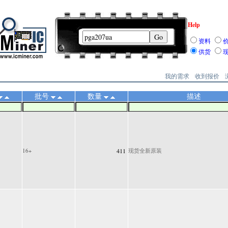
Help
资料
供货
我的需求
收到报价
批号
数量
描述
16+
411
现货全新原装