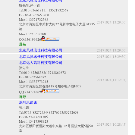
北京风驰讯佳科技有限公司
靳先生.尹小姐
Tel:010-53661811、13521732568
Fax:86-10-62653200
Mobil:13521732568
20171024[13:29:50]
北京市海淀区中关村大街32号新中发电子大厦B1735
柜
13521732568
Msn:
QQ:
656196626
屏蔽
北京风驰讯佳科技有限公司
20171024[13:29:50]
北京风驰讯佳科技有限公司
20171024[13:29:50]
北京远大高科科技有限公司
孙先生
Tel:010-62568582/15718869672
Fax:010-62568582
20171024[11:12:07]
Mobil:13552773245
北京市海淀区知春路118号知春电子城F057
QQ:
714774869
屏蔽
深圳思诺康
张小姐
Tel:0755-83272554/ 83276373/83272638
Fax:0755-83201705
Mobil:13417398923
20171024[10:28:45]
龙岗区坂田坂雪岗大道中兴路105号儒骏大厦5楼503
室