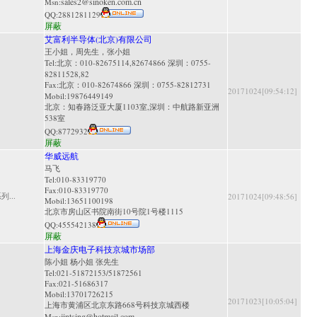
sales2@sinoken.com.cn
Msn:
QQ:
2881281129
屏蔽
艾富利半导体(北京)有限公司
王小姐，周先生，张小姐
Tel:北京：010-82675114,82674866 深圳：0755-
82811528,82
Fax:北京：010-82674866 深圳：0755-82812731
20171024[09:54:12]
Mobil:19876449149
北京：知春路泛亚大厦1103室,深圳：中航路新亚洲
538室
QQ:
8772932
屏蔽
华威远航
马飞
Tel:010-83319770
Fax:010-83319770
...
20171024[09:48:56]
Mobil:13651100198
北京市房山区书院南街10号院1号楼1115
QQ:
455542138
屏蔽
上海金庆电子科技京城市场部
陈小姐 杨小姐 张先生
Tel:021-51872153/51872561
Fax:021-51686317
Mobil:13701726215
20171023[10:05:04]
上海市黄浦区北京东路668号科技京城西楼
jintsing@hotmail.com
Msn: