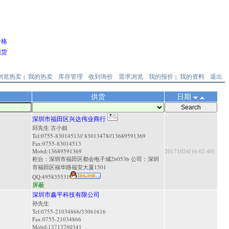
价格
现货
浏览热卖
我的热卖
库存管理
收到询价
需求浏览
我的报价
我的资料
退出
|
|
供货
日期
深圳市福田区兴达伟业商行
邱先生 古小姐
Tel:0755-83014513// 83013478//13689591369
Fax:0755-83014513
Mobil:13689591369
20171024[16:02:40]
柜台：深圳市福田区都会电子城2b053b 公司：深圳
市福田区福华路福安大厦1501
QQ:
495835531
屏蔽
深圳市鑫平科技有限公司
孙先生
Tel:0755-21034866/33061616
Fax:0755-21034866
Mobil:13713760341