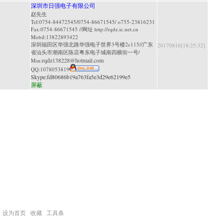
深圳市日强电子有限公司
赵先生
Tel:0754-84472545/0754-86671545/ o755-23816231
Fax:0754-86671545 //网址 http://rqdz.ic.net.cn
Mobil:13822893422
深圳福田区华强北路华强电子世界3号楼2c115//广东
20170816[18:25:32]
省汕头市潮南区陈店粤东电子城南四横街一号/
rqdz138228@hotmail.com
Msn:
QQ:
1078053819
Skype:
fd80686b19a763fa5e3d29e62199e5
屏蔽
设为首页
收藏
工具条