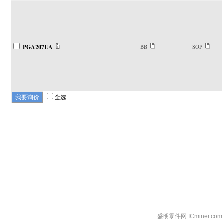
PGA207UA
BB
SOP
全选
盛明零件网 ICminer.c