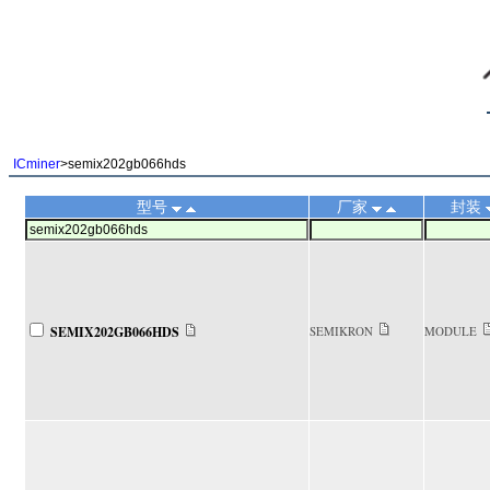
||
ICminer
>semix202gb066hds
型号
厂家
封装
SEMIX202GB066HDS
SEMIKRON
MODULE