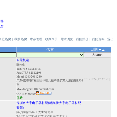
价格
现货
浏览热卖
我的热卖
库存管理
收到询价
需求浏览
我的报价
我的资料
退出
|
|
供货
日期
东元机电
陈先生
Tel:0755-82812198
Fax:0755-82812198
Mobil:13632611240
20171024[12:32:52]
广东省深圳市福田区华强北振华路航苑大厦西座1504
室
donger200@hotmail.com
Msn:
QQ:
133456466
屏蔽
深圳市大宇电子器材配套部(原:大宇电子器材配
套部)
陈小姐/徐小姐/王先生/陈先生
Tel:0755-26956877/23956875/82532919