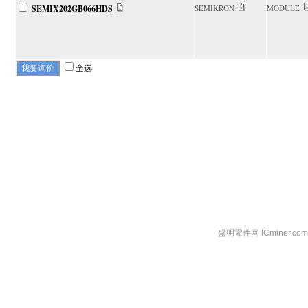
SEMIX202GB066HDS
SEMIKRON
MODULE
全选
盛明零件网 ICminer.c