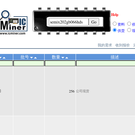
Help
资料
供货
我的需求
收到报价
批号
数量
描述
256
公司现货