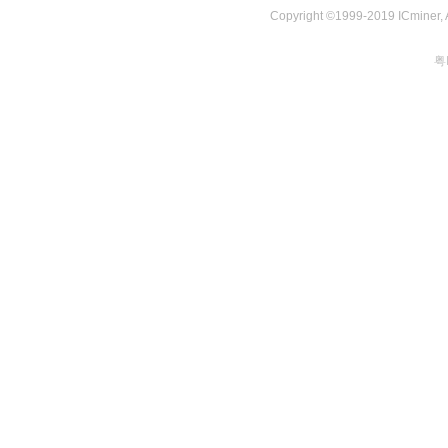
Copyright ©1999-2019 ICminer, Al
粤