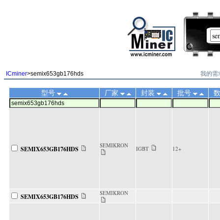
||
我的需
ICminer
>semix653gb176hds
型号
厂家
封装
批号
SEMIKRON
SEMIX653GB176HDS
IGBT
12+
SEMIKRON
SEMIX653GB176HDS