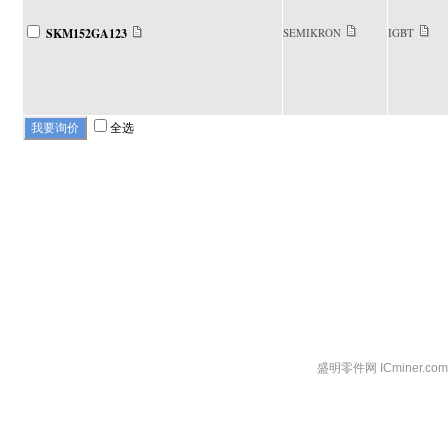
SKM152GA123
SEMIKRON
IGBT
全选
盛明零件网 ICminer.c