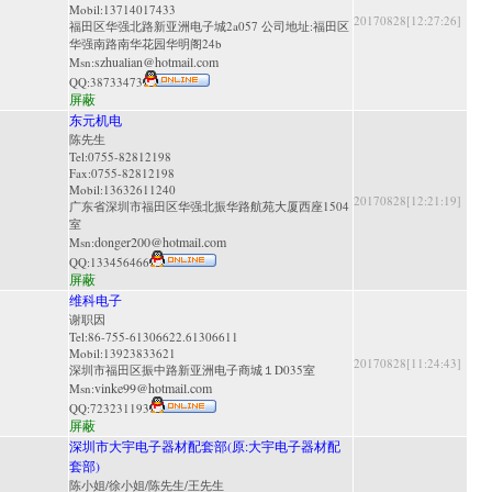
Mobil:13714017433
20170828[12:27:26]
福田区华强北路新亚洲电子城2a057 公司地址:福田区
华强南路南华花园华明阁24b
szhualian@hotmail.com
Msn:
QQ:
38733473
屏蔽
东元机电
陈先生
Tel:0755-82812198
Fax:0755-82812198
Mobil:13632611240
20170828[12:21:19]
广东省深圳市福田区华强北振华路航苑大厦西座1504
室
donger200@hotmail.com
Msn:
QQ:
133456466
屏蔽
维科电子
谢职因
Tel:86-755-61306622.61306611
Mobil:13923833621
20170828[11:24:43]
深圳市福田区振中路新亚洲电子商城１D035室
vinke99@hotmail.com
Msn:
QQ:
723231193
屏蔽
深圳市大宇电子器材配套部(原:大宇电子器材配
套部)
陈小姐/徐小姐/陈先生/王先生