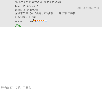
Tel:0755-23956877/23956875/82532919
Fax:0755-82532919
20170828[09:39:41]
Mobil:13714400068
深圳市华强北路华强电子市场C幢15D 原:深圳市赛格
广场21楼2111B室
QQ:
517070148
屏蔽
设为首页
收藏
工具条