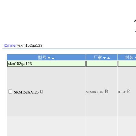
||
ICminer
>skm152ga123
型号
厂家
封装
SKM152GA123
SEMIKRON
IGBT