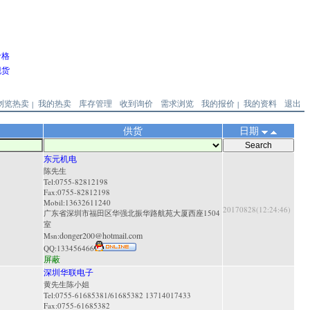
价格
现货
浏览热卖
我的热卖
库存管理
收到询价
需求浏览
我的报价
我的资料
退出
|
|
供货
日期
东元机电
陈先生
Tel:0755-82812198
Fax:0755-82812198
Mobil:13632611240
20170828(12:24:46)
广东省深圳市福田区华强北振华路航苑大厦西座1504
室
donger200@hotmail.com
Msn:
QQ:
133456466
屏蔽
深圳华联电子
黄先生陈小姐
Tel:0755-61685381/61685382 13714017433
Fax:0755-61685382