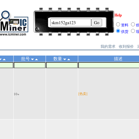
Help
资料
供货
我的需求
收到报价
批号
数量
描述
[热卖]
10+