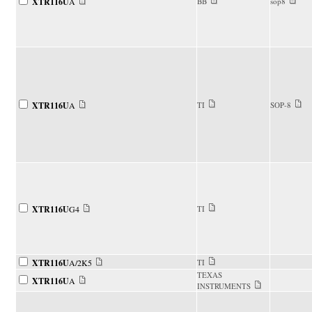
XTR116U
A
BB
sop8
XTR116U
A
TI
SOP-8
XTR116U
G4
TI
XTR116U
A/2K5
TI
TEXAS
XTR116U
A
INSTRUMENTS