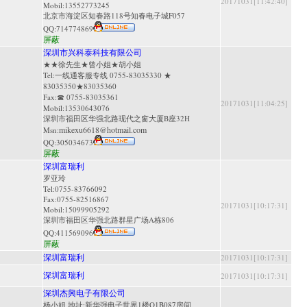
20171031[11:42:40]
Mobil:13552773245
北京市海淀区知春路118号知春电子城F057
QQ:
714774869
屏蔽
深圳市兴科泰科技有限公司
★★徐先生★曾小姐★胡小姐
Tel:一线通客服专线 0755-83035330 ★
83035350★83035360
Fax:☎ 0755-83035361
20171031[11:04:25]
Mobil:13530643076
深圳市福田区华强北路现代之窗大厦B座32H
mikexu6618@hotmail.com
Msn:
QQ:
305034673
屏蔽
深圳富瑞利
罗亚玲
Tel:0755-83766092
Fax:0755-82516867
20171031[10:17:31]
Mobil:15099905292
深圳市福田区华强北路群星广场A栋806
QQ:
411569096
屏蔽
深圳富瑞利
20171031[10:17:31]
深圳富瑞利
20171031[10:17:31]
深圳杰興电子有限公司
杨小姐 地址:新华强电子世界1楼Q1B087房间