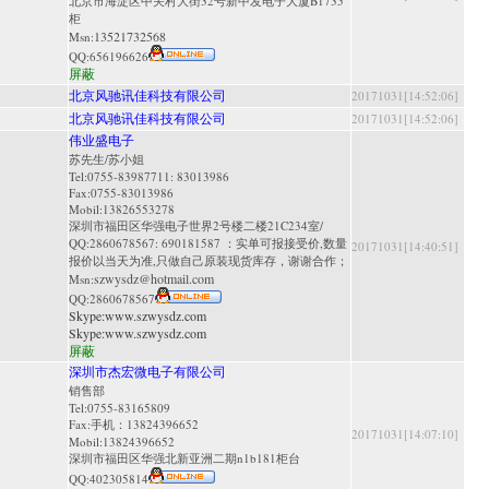
北京市海淀区中关村大街32号新中发电子大厦B1735
柜
13521732568
Msn:
QQ:
656196626
屏蔽
北京风驰讯佳科技有限公司
20171031[14:52:06]
北京风驰讯佳科技有限公司
20171031[14:52:06]
伟业盛电子
苏先生/苏小姐
Tel:0755-83987711: 83013986
Fax:0755-83013986
Mobil:13826553278
深圳市福田区华强电子世界2号楼二楼21C234室/
QQ:2860678567: 690181587 ：实单可报接受价,数量
20171031[14:40:51]
报价以当天为准,只做自己原装现货库存，谢谢合作；
szwysdz@hotmail.com
Msn:
QQ:
2860678567
Skype:
www.szwysdz.com
Skype:
www.szwysdz.com
屏蔽
深圳市杰宏微电子有限公司
销售部
Tel:0755-83165809
Fax:手机：13824396652
20171031[14:07:10]
Mobil:13824396652
深圳市福田区华强北新亚洲二期n1b181柜台
QQ:
402305814