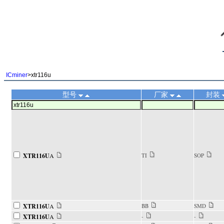
||
ICminer
>xtr116u
型号
厂家
封装
XTR116U
A
TI
SOP
XTR116U
A
BB
SMD
XTR116U
A
-
-