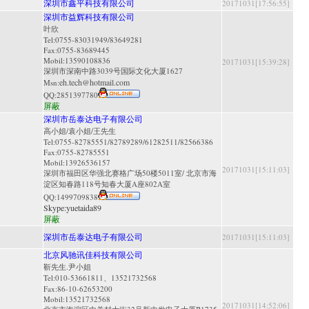
深圳市鑫平科技有限公司
20171031[17:56:55]
深圳市益辉科技有限公司
叶欣
Tel:0755-83031949/83649281
Fax:0755-83689445
Mobil:13590108836
20171031[15:39:28]
深圳市深南中路3039号国际文化大厦1627
eh.tech@hotmail.com
Msn:
QQ:
2851397780
屏蔽
深圳市岳泰达电子有限公司
高小姐/袁小姐/王先生
Tel:0755-82785551/82789289/61282511/82566386
Fax:0755-82785551
Mobil:13926536157
20171031[15:11:03]
深圳市福田区华强北赛格广场50楼5011室/ 北京市海
淀区知春路118号知春大厦A座802A室
QQ:
1499709838
Skype:
yuetaida89
屏蔽
深圳市岳泰达电子有限公司
20171031[15:11:03]
北京风驰讯佳科技有限公司
靳先生.尹小姐
Tel:010-53661811、13521732568
Fax:86-10-62653200
Mobil:13521732568
20171031[14:52:06]