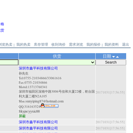
价格
现货
浏览热卖
我的热卖
库存管理
收到询价
需求浏览
我的报价
我的资料
退出
|
|
供货
日期
深圳市鑫平科技有限公司
孙先生
Tel:0755-21034866/33061616
Fax:0755-21034866
Mobil:13713760341
深圳市福田区深南中路3006号佳和大厦22楼，柜台国
20171031[17:56:55]
利大厦二楼N2A105
sunyiping87@hotmail.com
Msn:
QQ:
316163524
Skype:
yyxic88
屏蔽
深圳市鑫平科技有限公司
20171031[17:56:55]
深圳市鑫平科技有限公司
20171031[17:56:55]