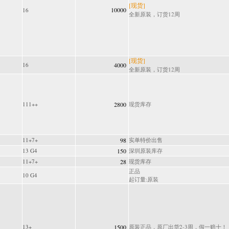
[现货]
10000
16
全新原装，订货12周
[现货]
16
4000
全新原装，订货12周
111++
2800
现货库存
11+7+
98
实单特价出售
13 G4
150
深圳原装库存
11+7+
28
现货库存
正品
10 G4
起订量:原装
13+
1500
原装正品，原厂出货2-3周，假一赔十！