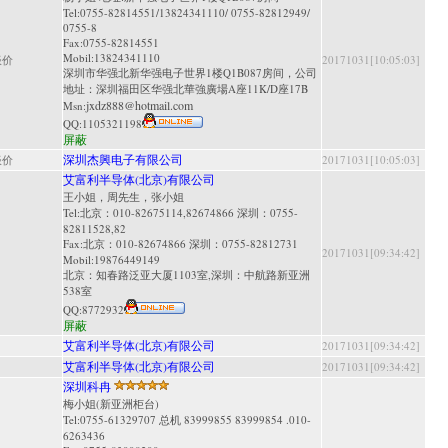
Tel:0755-82814551/13824341110/ 0755-82812949/
0755-8
Fax:0755-82814551
Mobil:13824341110
谈价
20171031[10:05:03]
深圳市华强北新华强电子世界1楼Q1B087房间，公司
地址：深圳福田区华强北華強廣場A座11K/D座17B
jxdz888@hotmail.com
Msn:
QQ:
1105321198
屏蔽
深圳杰興电子有限公司
谈价
20171031[10:05:03]
艾富利半导体(北京)有限公司
王小姐，周先生，张小姐
Tel:北京：010-82675114,82674866 深圳：0755-
82811528,82
Fax:北京：010-82674866 深圳：0755-82812731
20171031[09:34:42]
Mobil:19876449149
北京：知春路泛亚大厦1103室,深圳：中航路新亚洲
538室
QQ:
8772932
屏蔽
艾富利半导体(北京)有限公司
20171031[09:34:42]
艾富利半导体(北京)有限公司
20171031[09:34:42]
深圳科冉
梅小姐(新亚洲柜台)
Tel:0755-61329707 总机 83999855 83999854 .010-
6263436