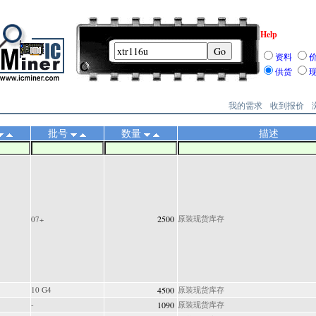
Help
资料
供货
我的需求
收到报价
批号
数量
描述
2500
原装现货库存
07+
10 G4
4500
原装现货库存
-
1090
原装现货库存