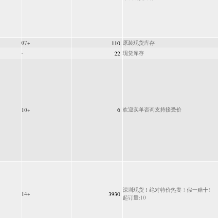
07+
110
原装现货库存
-
22
现货库存
6
欢迎实单咨询支持接受价
10+
深圳现货！绝对特价热卖！假一赔十!
14+
3930
起订量:10