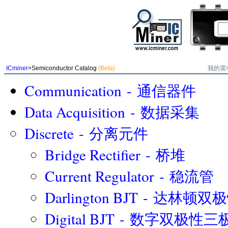
我的需
ICminer
>Semiconductor Catalog
(Beta)
Communication - 通信器件
Data Acquisition - 数据采集
Discrete - 分离元件
Bridge Rectifier - 桥堆
Current Regulator - 稳流管
Darlington BJT - 达林
Digital BJT - 数字双极性