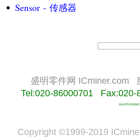
Sensor - 传感器
||||
盛明零件网 ICminer.com
Tel:020-86000701 Fax:020-
msn@icminer
Copyright ©1999-2019 ICminer,