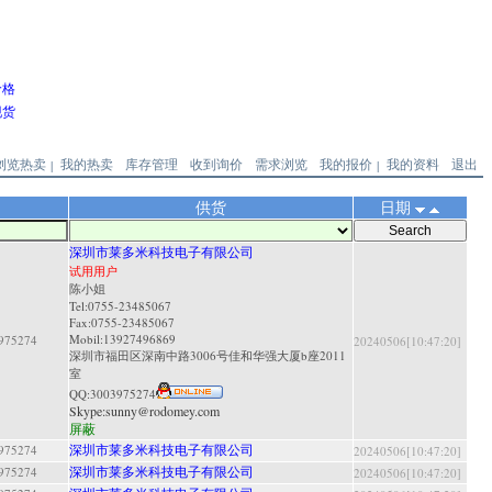
价格
现货
浏览热卖
我的热卖
库存管理
收到询价
需求浏览
我的报价
我的资料
退出
|
|
供货
日期
深圳市莱多米科技电子有限公司
试用用户
陈小姐
Tel:0755-23485067
Fax:0755-23485067
Mobil:13927496869
5274
20240506[10:47:20]
深圳市福田区深南中路3006号佳和华强大厦b座2011
室
QQ:
3003975274
Skype:
sunny@rodomey.com
屏蔽
深圳市莱多米科技电子有限公司
5274
20240506[10:47:20]
深圳市莱多米科技电子有限公司
5274
20240506[10:47:20]