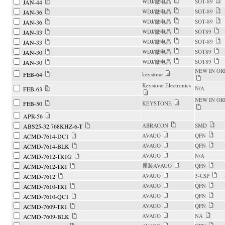
WDJ/微电晶
SOT-89
JAN-44
WDJ/微电晶
SOT-89
JAN-36
WDJ/微电晶
SOT-89
JAN-36
WDJ/微电晶
SOT89
JAN-33
WDJ/微电晶
SOT-89
JAN-33
WDJ/微电晶
SOT89
JAN-30
WDJ/微电晶
SOT89
JAN-30
NEW IN OR
FEB-64
keystone
Keystone Electronics
N/A
FEB-63
NEW IN OR
FEB-50
KEYSTONE
APR-56
ABRACON
SMD
ABS25-32.768KHZ-6-T
AVAGO
QFN
ACMD-7614-DC1
AVAGO
QFN
ACMD-7614-BLK
AVAGO
N/A
ACMD-7612-TR1G
原装AVAGO
QFN
ACMD-7612-TR1
AVAGO
3-CSP
ACMD-7612
AVAGO
QFN
ACMD-7610-TR1
AVAGO
QFN
ACMD-7610-QC1
AVAGO
QFN
ACMD-7609-TR1
AVAGO
NA
ACMD-7609-BLK