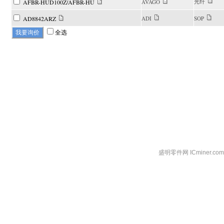
光纤
AFBR-HUD100Z/AFBR-HU
AVAGO
AD8842ARZ
ADI
SOP
全选
盛明零件网 ICminer.c