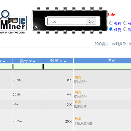
Help
资料
供货
我的需求
收到报价
批号
数量
描述
[热卖]
1000
2020+
原装现货
[热卖]
2019+
960
原装现货
[热卖]
21+
500
原装现货
[热卖]
2015+
2000
全新原装现货