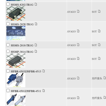
HSMS-8202-TR1G
AVAGO
SOT
HSMS-282E-TR1G
AVAGO
SOT
HSMS-2818-TR1G
AVAGO
SOT
HSMP-3814-TR1G
AVAGO
SOT
HFBR-4503Z/HFBR-4513
光纤接头
AVAGO
HFBR-4501Z/HFBR-4511
光纤接头
AVAGO