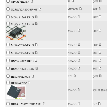
OPA857IRGTR
TI
QFN
N25Q512A13GSF40F
MICRON
SOP
MGA-81563-TR1G
AVAGO
SOT
MGA-71543-TR1G
AVAGO
SOT
MGA-62563-TR1G
AVAGO
SOP
MGA-53543-TR1G
AVAGO
SOT
HSMS-2812-TR1G
AVAGO
SOT
HSMP-482B-TR1G
AVAGO
SOT
HMC701LP6CE
ADI
QFN
HFBR-4593Z
光纤研磨套
AVAGO
HFBR-1531Z/HFBR-2531
AVAGO
DIP