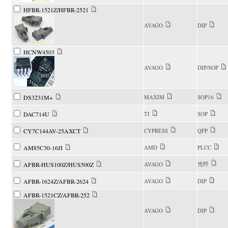
HFBR-1521Z/HFBR-2521
AVAGO
DIP
HCNW4503
AVAGO
DIP/SOP
DS3231M+
MAXIM
SOP16
DAC714U
TI
SOP
CY7C144AV-25AXCT
CYPRESS
QFP
AM85C30-16JI
AMD
PLCC
光纤
AFBR-HUS100Z/HUS500Z
AVAGO
AFBR-1624Z/AFBR-2624
AVAGO
DIP
AFBR-1521CZ/AFBR-252
AVAGO
DIP