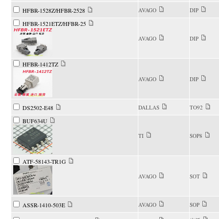
HFBR-1528Z/HFBR-2528
AVAGO
DIP
HFBR-1521ETZ/HFBR-25
AVAGO
DIP
HFBR-1412TZ
AVAGO
DIP
DS2502-E48
DALLAS
TO92
BUF634U
TI
SOP8
ATF-58143-TR1G
AVAGO
SOT
ASSR-1410-503E
AVAGO
SOP