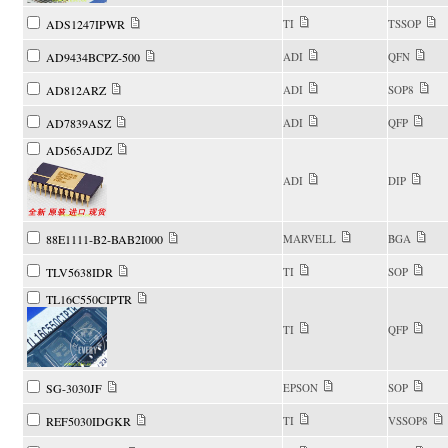
ADS1247IPWR
TI
TSSOP
AD9434BCPZ-500
ADI
QFN
AD812ARZ
ADI
SOP8
AD7839ASZ
ADI
QFP
AD565AJDZ
ADI
DIP
88E1111-B2-BAB2I000
MARVELL
BGA
TLV5638IDR
TI
SOP
TL16C550CIPTR
TI
QFP
SG-3030JF
EPSON
SOP
REF5030IDGKR
TI
VSSOP8