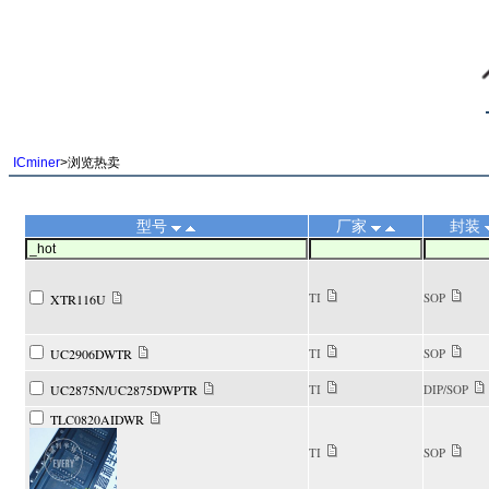
||
ICminer
>浏览热卖
型号
厂家
封装
TI
SOP
XTR116U
UC2906DWTR
TI
SOP
UC2875N/UC2875DWPTR
TI
DIP/SOP
TLC0820AIDWR
TI
SOP