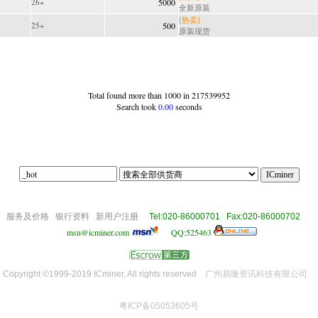
26+
5000
全新原装
[热卖]
25+
500
原装现货
Total found more than 1000 in 217539952
Search took
0.00
seconds
|||off|
om
服务及价格
银行资料
新用户注册
Tel:020-86000701 Fax:020-86000702
msn@icminer.com
QQ:525463
Copyright ©1999-2019 ICminer, All rights reserved
广州易隆资讯科技有限公司
粤ICP备05053605号