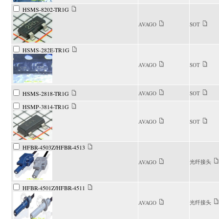
HSMS-8202-TR1G
AVAGO
SOT
HSMS-282E-TR1G
AVAGO
SOT
HSMS-2818-TR1G
AVAGO
SOT
HSMP-3814-TR1G
AVAGO
SOT
HFBR-4503Z/HFBR-4513
光纤接头
AVAGO
HFBR-4501Z/HFBR-4511
光纤接头
AVAGO