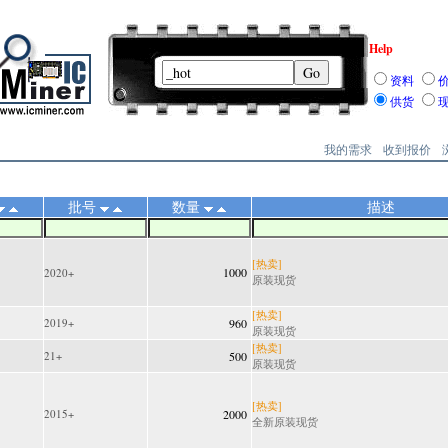
Help
资料
供货
我的需求
收到报价
批号
数量
描述
[热卖]
1000
2020+
原装现货
[热卖]
2019+
960
原装现货
[热卖]
21+
500
原装现货
[热卖]
2015+
2000
全新原装现货