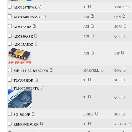
ADS1247IPWR
TI
TSSOP
AD9434BCPZ-500
ADI
QFN
AD812ARZ
ADI
SOP8
AD7839ASZ
ADI
QFP
AD565AJDZ
ADI
DIP
88E1111-B2-BAB2I000
MARVELL
BGA
TLV5638IDR
TI
SOP
TL16C550CIPTR
TI
QFP
SG-3030JF
EPSON
SOP
REF5030IDGKR
TI
VSSOP8