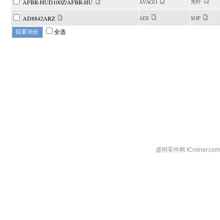
光纤
AFBR-HUD100Z/AFBR-HU
AVAGO
AD8842ARZ
ADI
SOP
全选
盛明零件网 ICminer.c