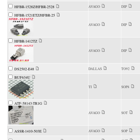
HFBR-1528Z/HFBR-2528
AVAGO
DIP
HFBR-1521ETZ/HFBR-25
AVAGO
DIP
HFBR-1412TZ
AVAGO
DIP
DS2502-E48
DALLAS
TO92
BUF634U
TI
SOP8
ATF-58143-TR1G
AVAGO
SOT
ASSR-1410-503E
AVAGO
SOP