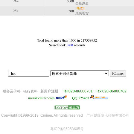
26+
5000
全新原装
[热卖]
25+
500
原装现货
Total found more than 1000 in 217539952
Search took
0.00
seconds
|||off|
om
服务及价格
银行资料
新用户注册
Tel:020-86000701 Fax:020-86000702
msn@icminer.com
QQ:525463
Copyright ©1999-2019 ICminer, All rights reserved
广州易隆资讯科技有限公司
粤ICP备05053605号