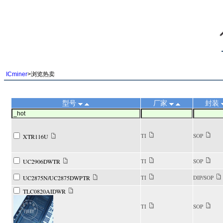
||
ICminer
>浏览热卖
型号
厂家
封装
TI
SOP
XTR116U
UC2906DWTR
TI
SOP
UC2875N/UC2875DWPTR
TI
DIP/SOP
TLC0820AIDWR
TI
SOP