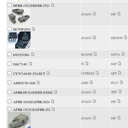
HFBR-1521Z/HFBR-2521
AVAGO
DIP
HCNW4503
AVAGO
DIP/SOP
DS3231M+
MAXIM
SOP16
DAC714U
TI
SOP
CY7C144AV-25AXCT
CYPRESS
QFP
AM85C30-16JI
AMD
PLCC
光纤
AFBR-HUS100Z/HUS500Z
AVAGO
AFBR-1624Z/AFBR-2624
AVAGO
DIP
AFBR-1521CZ/AFBR-252
AVAGO
DIP