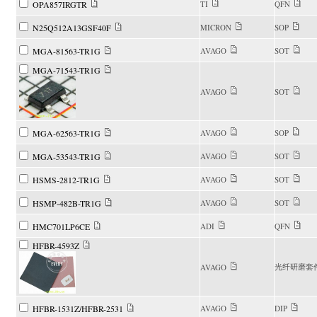
OPA857IRGTR
TI
QFN
N25Q512A13GSF40F
MICRON
SOP
MGA-81563-TR1G
AVAGO
SOT
MGA-71543-TR1G
AVAGO
SOT
MGA-62563-TR1G
AVAGO
SOP
MGA-53543-TR1G
AVAGO
SOT
HSMS-2812-TR1G
AVAGO
SOT
HSMP-482B-TR1G
AVAGO
SOT
HMC701LP6CE
ADI
QFN
HFBR-4593Z
光纤研磨套
AVAGO
HFBR-1531Z/HFBR-2531
AVAGO
DIP