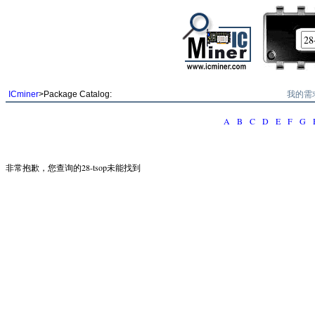
我的需
ICminer
>Package Catalog:
A
B
C
D
E
F
G
非常抱歉，您查询的28-tsop未能找到