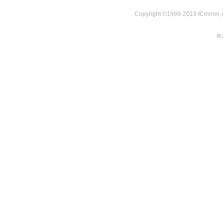
Copyright ©1999-2019 ICminer, Al
粤