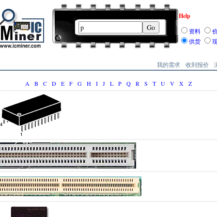
Help
资料
供货
我的需求
收到报价
A
B
C
D
E
F
G
H
I
J
L
P
Q
R
S
T
U
V
X
Z