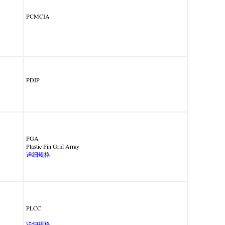
PCMCIA
PDIP
PGA
Plastic Pin Grid Array
详细规格
PLCC
详细规格