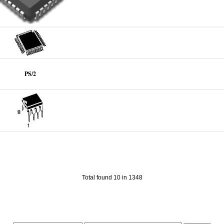
PS/2
Total found 10 in 1348
||||