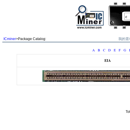
我的需
ICminer
>Package Catalog:
A
B
C
D
E
F
G
EIA
To