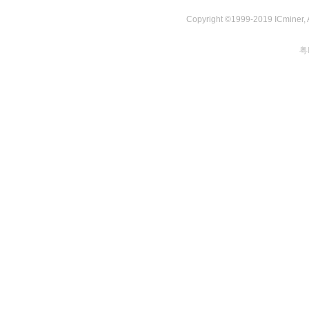
Copyright ©1999-2019 ICminer, Al
粤