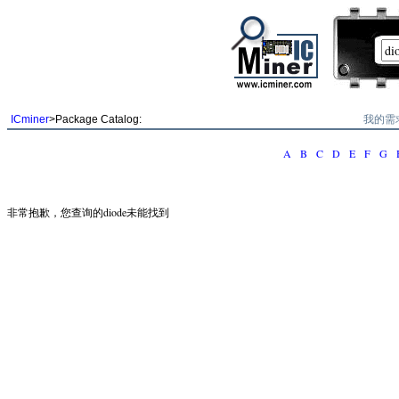
我的需
ICminer
>Package Catalog:
A
B
C
D
E
F
G
非常抱歉，您查询的diode未能找到