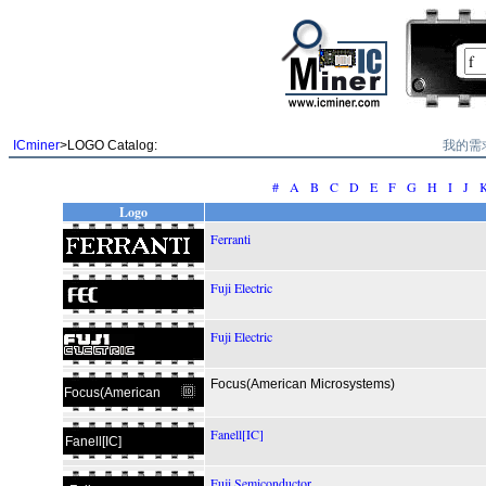
我的需
ICminer
>LOGO Catalog:
#
A
B
C
D
E
F
G
H
I
J
Logo
Ferranti
Fuji Electric
Fuji Electric
Focus(American Microsystems)
Focus(American
Fanell[IC]
Fanell[IC]
Fuji Semiconductor