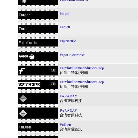
Fuji
Fargor
Fargor
Farnell
Farnell
Fujielectric
Fujielectric
Fagor Electronica
Fairchild Semiconductor Corp
仙童半导体(美国)
Fairchild Semiconductor Corp
仙童半导体(美国)
FARADAY
台湾智原科技
FARADAY
台湾智原科技
FuDien
FuDien
台湾富電資訊