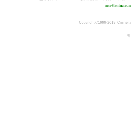
msn@icminer.com
Copyright ©1999-2019 ICminer, Al
粤