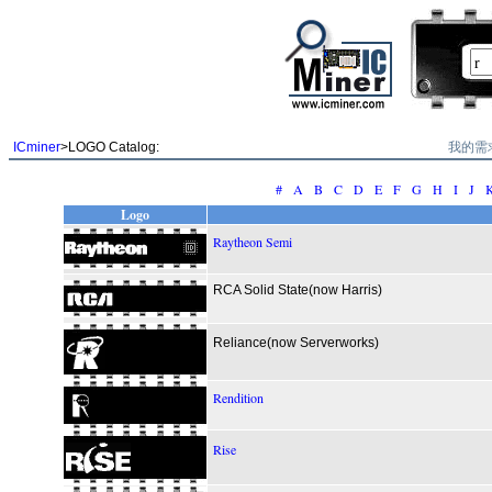
我的需
ICminer
>LOGO Catalog:
#
A
B
C
D
E
F
G
H
I
J
Logo
Raytheon Semi
RCA Solid State(now Harris)
Reliance(now Serverworks)
Rendition
Rise