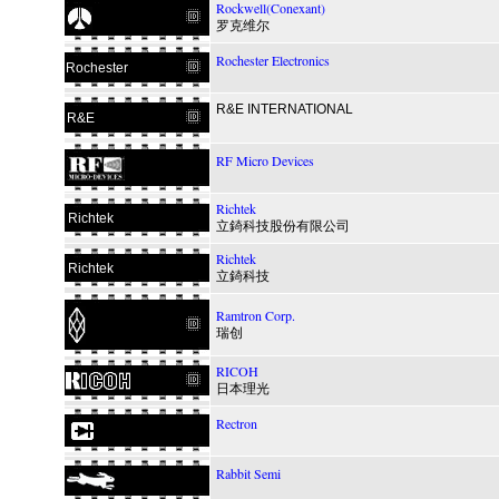
Rockwell(Conexant)
罗克维尔
Rochester Electronics
Rochester
R&E INTERNATIONAL
R&E
RF Micro Devices
Richtek
Richtek
立錡科技股份有限公司
Richtek
Richtek
立錡科技
Ramtron Corp.
瑞创
RICOH
日本理光
Rectron
Rabbit Semi