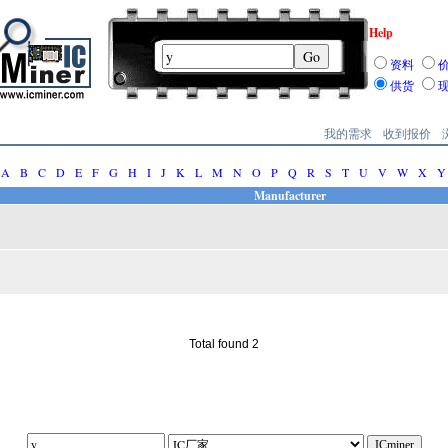
Help
资料
供货
我的需求
收到报价
A
B
C
D
E
F
G
H
I
J
K
L
M
N
O
P
Q
R
S
T
U
V
W
X
Y
Manufacturer
Total found 2
||||