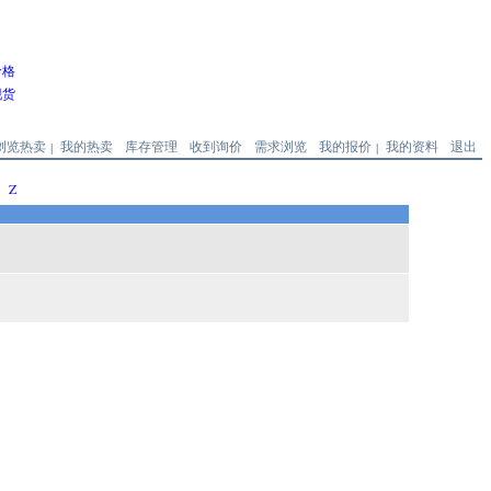
价格
现货
浏览热卖
我的热卖
库存管理
收到询价
需求浏览
我的报价
我的资料
退出
|
|
Z