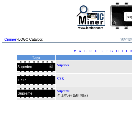
我的需
ICminer
>LOGO Catalog:
#
A
B
C
D
E
F
G
H
I
J
Logo
Supertex
Supertex
CSR
CSR
Supreme
Supreme
至上电子(高照国际)